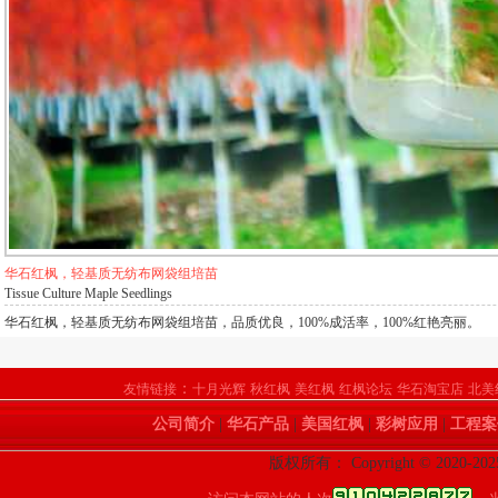
华石红枫，轻基质无纺布网袋组培苗
Tissue Culture Maple Seedlings
华石红枫，轻基质无纺布网袋组培苗，品质优良，100%成活率，100%红艳亮丽。
：
友情链接
十月光辉
秋红枫
美红枫
红枫论坛
华石淘宝店
北美
公司简介
|
华石产品
|
美国红枫
|
彩树应用
|
工程案
版权所有： Copyright © 202