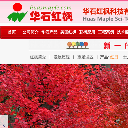
首页
公司简介
华石产品
美国红枫
彩树应用
工程案例
技术
红枫简介
|
发展历程
|
市场误区
| 产品:
红日
十