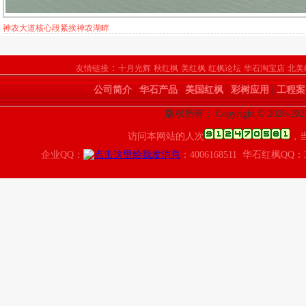
炎帝广场。枫叶与炎帝景观相匹配
：
友情链接
十月光辉
秋红枫
美红枫
红枫论坛
华石淘宝店
北美
公司简介
|
华石产品
|
美国红枫
|
彩树应用
|
工程案
版权所有： Copyright © 202
访问本网站的人次
，
企业QQ：
：4006168511 华石红枫QQ：3