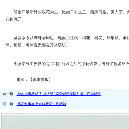
涌金广场新种的以花为主，比如二乔玉兰、西府海棠、美人茶、
花轮流开。
圣塘水系及湖畔居周边，地面上红枫、梅花、桃花、鸡爪槭、垂
蒲、睡莲，每年夏天都会开得缤纷。
湖滨沿线主要做的是“菲特”台风之后的绿化恢复，补种了很多络
--来源：【都市快报】
前一篇：
神农大道将成“红枫大道” 两旁栽种美国红枫，四季皆景
后一篇：
华石红枫在上海迪斯尼生机勃勃