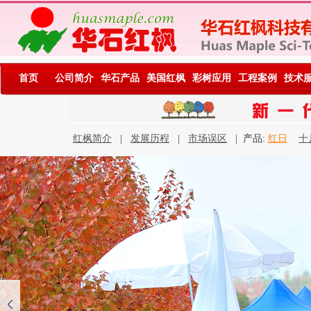
首页
公司简介
华石产品
美国红枫
彩树应用
工程案例
技术
红枫简介
|
发展历程
|
市场误区
| 产品:
红日
十