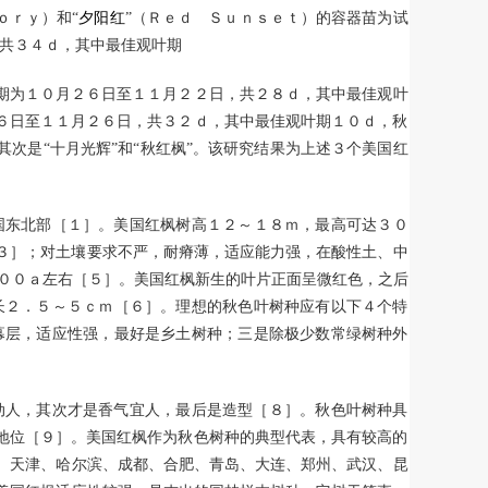
ｏｒｙ）和“
夕阳红
”（Ｒｅｄ Ｓｕｎｓｅｔ）的容器苗为试
，共３４ｄ，其中最佳观叶期
期为１０月２６日至１１月２２日，共２８ｄ，其中最佳观叶
６日至１１月２６日，共３２ｄ，其中最佳观叶期１０ｄ，秋
次是“十月光辉”和“秋红枫”。该研究结果为上述３个美国红
国东北部［１］。美国红枫树高１２～１８ｍ，最高可达３０
３］；对土壤要求不严，耐瘠薄，适应能力强，在酸性土、中
００ａ左右［５］。美国红枫新生的叶片正面呈微红色，之后
长２．５～５ｃｍ［６］。理想的秋色叶树种应有以下４个特
幕层，适应性强，最好是乡土树种；三是除极少数常绿树种外
动人，其次才是香气宜人，最后是造型［８］。秋色叶树种具
地位［９］。美国红枫作为秋色树种的典型代表，具有较高的
、天津、哈尔滨、成都、合肥、青岛、大连、郑州、武汉、昆