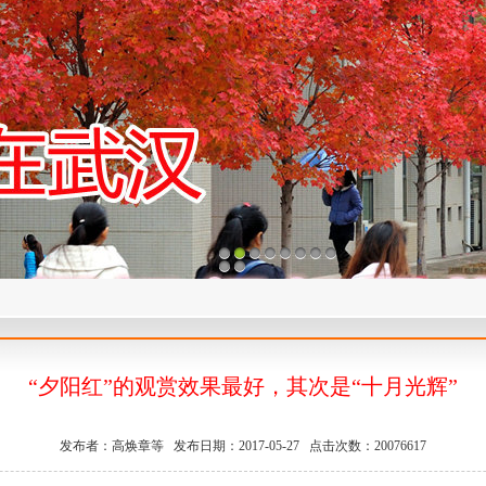
1
2
3
4
5
6
7
8
9
10
“夕阳红”的观赏效果最好，其次是“十月光辉”
发布者：高焕章等 发布日期：2017-05-27 点击次数：20076617