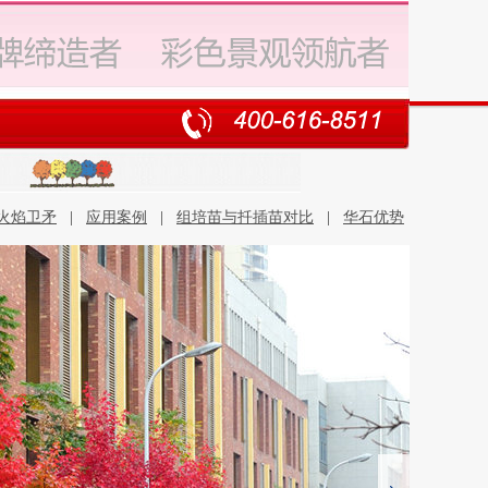
火焰卫矛
|
应用案例
|
组培苗与扦插苗对比
|
华石优势