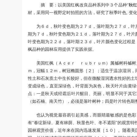
摘 要：以美国红枫改良品种系列中３个品种“
秋
材，采用同一视野定时拍照的方法，研究了秋季叶色, 变化
为６ｄ，秋叶变色期为２７ｄ，落叶期为２７ｄ，叶
期为７ｄ，秋叶变色期为２１ｄ，落叶期为２７ｄ，叶片
叶变色期为２２ｄ，落叶期２３ｄ，叶片颜色变化过程是：
枫品种的园林应用提供了实践依据。
美国红枫（Ａｃｅｒ ｒｕｂｒｕｍ）属槭树科槭树
ｍ，冠幅１２ｍ，树冠椭圆形［２］；适生于温凉湿润，
性土和石灰质土中生长较好，但在微酸湿润透水性好的土
变成绿色，直至深绿色，叶背面为灰色，秋天叶片由黄绿
点：一是秋天或经霜后叶片醒目、亮丽，明显不同于其它
（如石楠、南天竹），必须是落叶树种；四是叶片转色期
也认为视觉最容易引起美感，而眼睛最敏感的是色彩
有“春绽新绿、夏有林荫、秋显色叶、冬不遮阳”的观赏
园林观赏价值，近年来在国内迅速发展［１０］。随着美