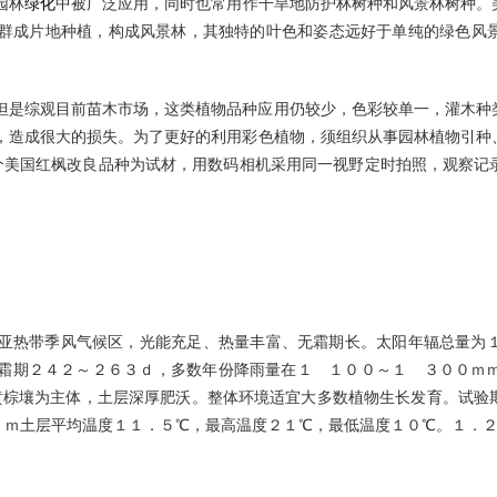
园林
绿化
中被广泛应用，同时也常用作干旱地防护林树种和风景林树种。
群成片地种植，构成风景林，其独特的叶色和姿态远好于单纯的绿色风
但是综观目前苗木市场，这类植物品种应用仍较少，色彩较单一，灌木种
，造成很大的损失。为了更好的利用彩色植物，须组织从事园林植物引种
”３个美国红枫改良品种为试材，用数码相机采用同一视野定时拍照，观察
亚热带季风气候区，光能充足、热量丰富、无霜期长。太阳年辐总量为
霜期２４２～２６３ｄ，多数年份降雨量在１ １００～１ ３００ｍ
黄棕壤为主体，土层深厚肥沃。整体环境适宜大多数植物生长发育。试验
ｃｍ土层平均温度１１．５℃，最高温度２１℃，最低温度１０℃。１．