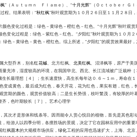
红枫
”（Ａｕｔｕｍｎ Ｆｌａmｅ）、“
十月光辉
”（Ｏｃｔｏｂｅｒ Ｇｌ
过程。结果表明：“
秋红枫
”秋叶观赏期为１０月２６日至１１月２８日
片颜色变化过程是：绿色－黄绿色－橙红色－红色。“十月光辉”秋叶观赏
颜色变化过程是：绿色－紫红色－红色。“夕阳红”秋叶观赏期为１０月２
绿色－黄绿色－黄色－橙红色。综上所述，“夕阳红”的观赏效果最好，其
属大型乔木，别名
红花槭
、北方红枫、
北美红枫
、沼泽枫等，原产于美
雨量充沛，湿度较高的环境，在我国华北、西北、长江流域被广泛栽种［
壤生长最理想［４］；生长速度快，高生长每年达０.６～１ｍ，寿命在１
色变成黄色，最后成为红色，春天开花，花为红色，果实有翅，红色，
观赏期的颜色，观赏价值较高；二是生长势强，枝叶繁茂，有较厚的叶
整齐，色叶期较长［７］。艺术心理学
，其次才是形体和线条等。因而能令人赏心悦目的植物，首先是其色彩
特性，给游人以四季分明，各擅胜场的景观，决定了它在园林应用中的重要
国红枫
苗木
的大规模市场供应，
绿化
工程的应用也迅速扩大，上海、北京