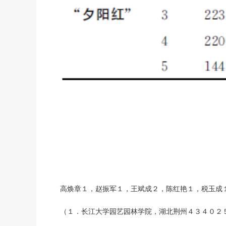
高焕章１，赵振军１，王斌成２，陈红艳１，税玉成
（１．长江大学园艺园林学院，湖北荆州４３４０２