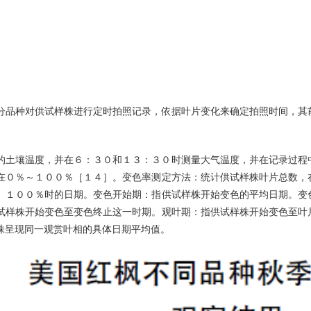
分品种对供试样株进行定时拍照记录，依据叶片变化来确定拍照时间，其
的土壤温度，并在６：３０和１３：３０时测量大气温度，并在记录过程
在０％～１００％［１４］。变色率测定方法：统计供试样株叶片总数，
、１００％时的日期。变色开始期：指供试样株开始变色的平均日期。变
试样株开始变色至变色终止这一时期。观叶期：指供试样株开始变色至叶
株呈现同一观赏叶相的具体日期平均值。