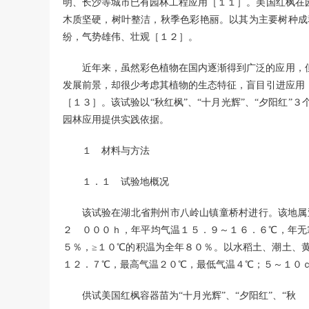
明、长沙等城市已有园林工程应用［１１］。美国红枫在
木质坚硬，树叶整洁，秋季色彩艳丽。以其为主要树种成
纷，气势雄伟、壮观［１２］。
近年来，虽然彩色植物在国内逐渐得到广泛的应用，
发展前景，却很少考虑其植物的生态特征，盲目引进应用
［１３］。该试验以“秋红枫”、“十月光辉”、“夕阳红
园林应用提供实践依据。
１ 材料与方法
１．１ 试验地概况
该试验在湖北省荆州市八岭山镇童桥村进行。该地属
２ ０００ｈ，年平均气温１５．９～１６．６℃，年无
５％，≥１０℃的积温为全年８０％。以水稻土、潮土、
１２．７℃，最高气温２０℃，最低气温４℃；５～１０
供试美国红枫容器苗为“十月光辉”、“夕阳红”、“秋