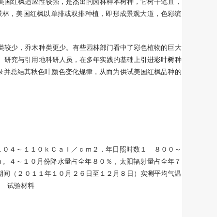
美国红枫适应性较强，是杰出的园林样本树种，它树干笔直，
景林，美国红枫以单排或双排种植，即形成景观大道，色彩缤
类较少，乔木种类更少。有些园林部门看中了彩色植物的巨大
、研究与引用地科研人员，在多年实践的基础上引进
彩叶树
种
记录并总结其秋色叶颜色变化规律，从而为供试美国红枫品种的
１０４～１１０ｋＣａｌ／ｃｍ２，年日照时数１ ８００～
ｍ。４～１０月份降水量占全年８０％，太阳辐射量占全年７
期间（２０１１年１０月２６日至１２月８日）实测平均气温
２ 试验材料