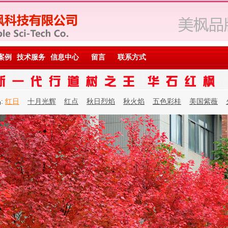
案例
技术服务
信息中心
留言
联系方式
:
红日
十月光辉
红点
秋日烈焰
秋火焰
五色彩桂
美国紫薇