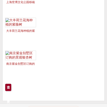
上海世博文化公园移栽
的美国红枫夕阳红、十
月光辉
大丰荷兰花海种植的紫
薇树
南京紫金别墅区订购的
景观银杏树
查
看
更